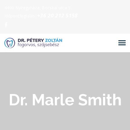
4400 Nyíregyháza, Bocskai utca 5.
+36 20 212 5158
Időpontfoglalás:
Dr. Marle Smith