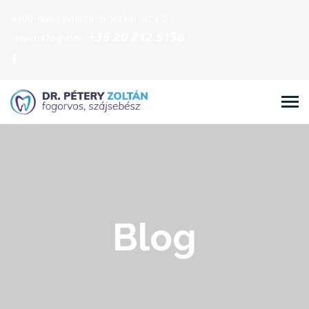
4400 Nyíregyháza, Bocskai utca 5.
+36 20 212 5158
Időpontfoglalás:
Blog